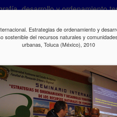
afía, desarrollo y ordenamiento terr
OTROS BLOG
CONTACTO
ternacional. Estrategias de ordenamiento y desarroll
so sostenible del recursos naturales y comunidades
Lineamiento
MAR
urbanas, Toluca (México), 2010
2
agropecua
2015
Intervención del Dr. Ángel 
Lineamientos para la Gestión
La Unidad de Planificación 
Agricultura y Desarrollo Ru